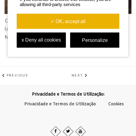
allowing all third-party services
O Toni, a Soraya, o Iván (medicusmundi) e o Raúl
✓ OK, accept all
(diretor) depois de terem rodado na mina de
Namicuio.
x Deny all cookies
Personalize
PREVIOUS
NEXT
Privacidade e Termos de Utilização:
Privacidade e Termos de Utilização
Cookies